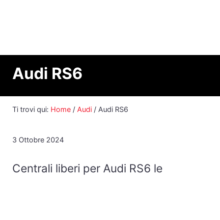
Passa al contenuto principale
Skip to header right navigation
Skip to site footer
Me
Mauro Racing Car
Marmitte Sportive e Artigianali per Auto
Audi RS6
Ti trovi qui:
Home
/
Audi
/
Audi RS6
3 Ottobre 2024
Centrali liberi per Audi RS6 le